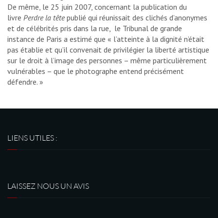
De même, le 25 juin 2007, concernant la publication du
livre
Perdre la tête
publié qui réunissait des clichés d’anonymes
et de célébrités pris dans la rue, le Tribunal de grande
instance de Paris a estimé que « l’atteinte à la dignité n’était
pas établie et qu’il convenait de privilégier la liberté artistique
sur le droit à l’image des personnes – même particulièrement
vulnérables – que le photographe entend précisément
défendre. »
LIENS UTILES :
LAISSEZ NOUS UN AVIS