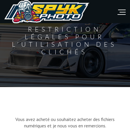
RESTRICTION
LÉGALES POUR
L’UTILISATION DES
CLICHÉS
Vous avez acheté ou souhaitez acheter des fichiers
numériques et je nous vous en remercions.