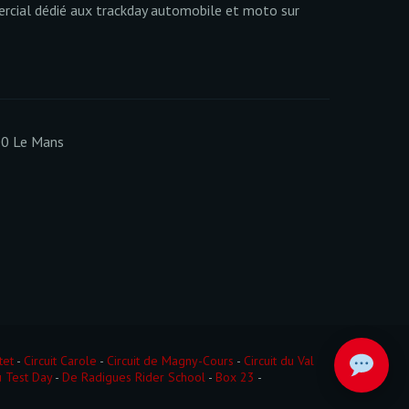
cial dédié aux trackday automobile et moto sur
00 Le Mans
tet
-
Circuit Carole
-
Circuit de Magny-Cours
-
Circuit du Val
 Test Day
-
De Radigues Rider School
-
Box 23
-