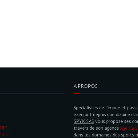
A PROPOS
Spécialistes
de l’image et
pass
exerçant depuis une dizaine d’a
SPYK SAS
vous propose ses co
travers de son agence
NDES
Agence S
dans les domaines des sports 
ÉATIF