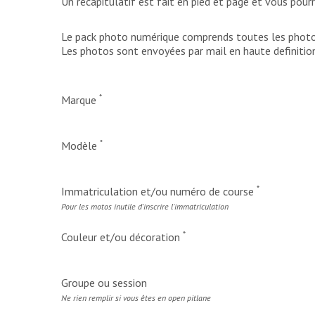
Un récapitulatif est fait en pied et page et vous pour
Le pack photo numérique comprends toutes les photos
Les photos sont envoyées par mail en haute definition
*
Marque
*
Modèle
*
Immatriculation et/ou numéro de course
Pour les motos inutile d'inscrire l'immatriculation
*
Couleur et/ou décoration
Groupe ou session
Ne rien remplir si vous êtes en open pitlane