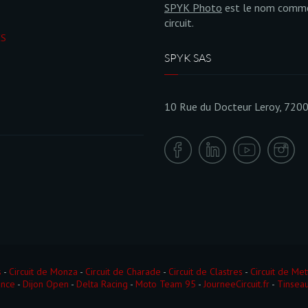
SPYK Photo
est le nom commer
circuit.
ÉS
SPYK SAS
10 Rue du Docteur Leroy, 720
s
-
Circuit de Monza
-
Circuit de Charade
-
Circuit de Clastres
-
Circuit de Met
ance
-
Dijon Open
-
Delta Racing
-
Moto Team 95
-
JourneeCircuit.fr
-
Tinseau