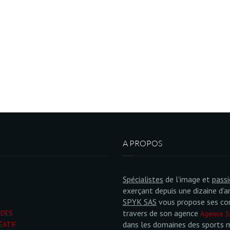
A PROPOS
Spécialistes
de l’image et
pass
exerçant depuis une dizaine d’a
SPYK SAS
vous propose ses co
travers de son agence
NDES
Agence S
dans les domaines des sports 
ÉATIF