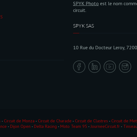
SPYK Photo
est le nom commer
circuit.
ÉS
SPYK SAS
10 Rue du Docteur Leroy, 720
s
-
Circuit de Monza
-
Circuit de Charade
-
Circuit de Clastres
-
Circuit de Met
ance
-
Dijon Open
-
Delta Racing
-
Moto Team 95
-
JourneeCircuit.fr
-
Tinseau