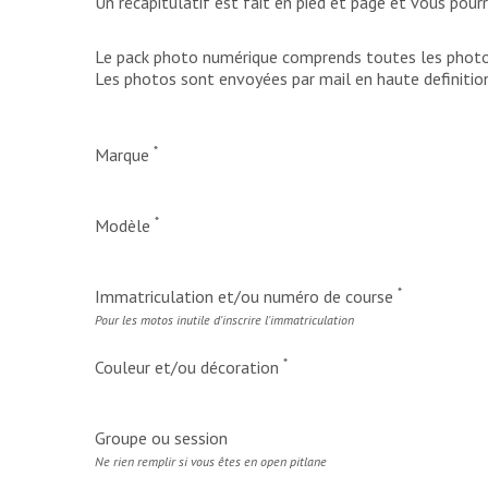
Un récapitulatif est fait en pied et page et vous pour
Le pack photo numérique comprends toutes les photos
Les photos sont envoyées par mail en haute definition
*
Marque
*
Modèle
*
Immatriculation et/ou numéro de course
Pour les motos inutile d'inscrire l'immatriculation
*
Couleur et/ou décoration
Groupe ou session
Ne rien remplir si vous êtes en open pitlane