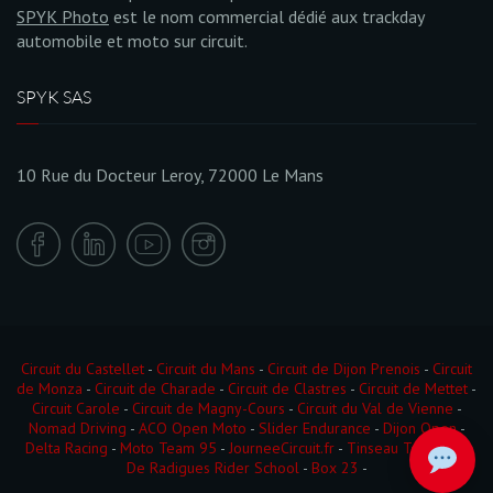
SPYK Photo
est le nom commercial dédié aux trackday
automobile et moto sur circuit.
SPYK SAS
10 Rue du Docteur Leroy, 72000 Le Mans
Circuit du Castellet
-
Circuit du Mans
-
Circuit de Dijon Prenois
-
Circuit
de Monza
-
Circuit de Charade
-
Circuit de Clastres
-
Circuit de Mettet
-
Circuit Carole
-
Circuit de Magny-Cours
-
Circuit du Val de Vienne
-
Nomad Driving
-
ACO Open Moto
-
Slider Endurance
-
Dijon Open
-
Delta Racing
-
Moto Team 95
-
JourneeCircuit.fr
-
Tinseau Test Day
-
De Radigues Rider School
-
Box 23
-