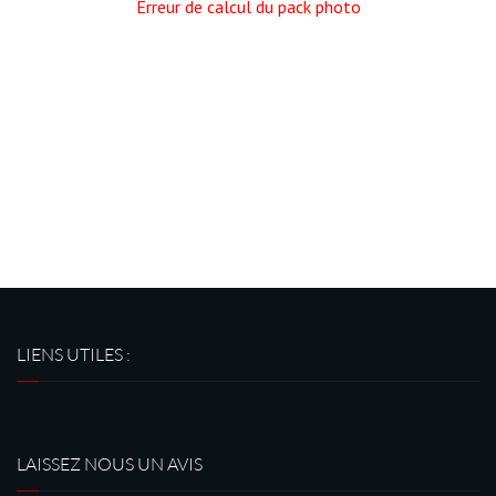
Erreur de calcul du pack photo
LIENS UTILES :
LAISSEZ NOUS UN AVIS