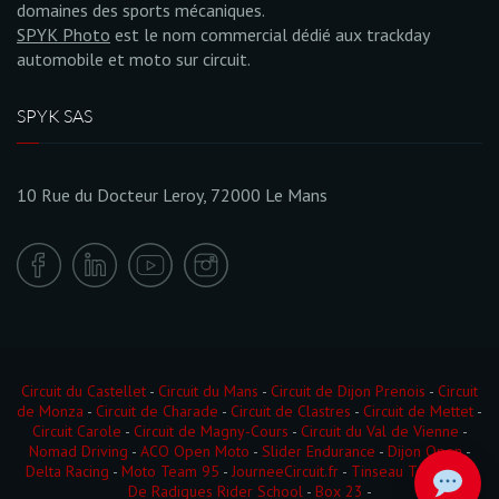
domaines des sports mécaniques.
SPYK Photo
est le nom commercial dédié aux trackday
automobile et moto sur circuit.
SPYK SAS
10 Rue du Docteur Leroy, 72000 Le Mans
Circuit du Castellet
-
Circuit du Mans
-
Circuit de Dijon Prenois
-
Circuit
de Monza
-
Circuit de Charade
-
Circuit de Clastres
-
Circuit de Mettet
-
Circuit Carole
-
Circuit de Magny-Cours
-
Circuit du Val de Vienne
-
Nomad Driving
-
ACO Open Moto
-
Slider Endurance
-
Dijon Open
-
Delta Racing
-
Moto Team 95
-
JourneeCircuit.fr
-
Tinseau Test Day
-
De Radigues Rider School
-
Box 23
-