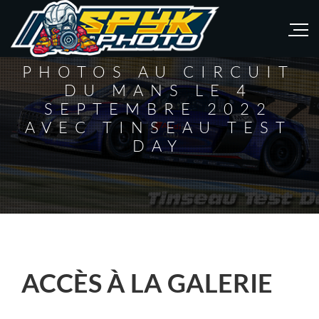
PHOTOS AU CIRCUIT
DU MANS LE 4
SEPTEMBRE 2022
AVEC TINSEAU TEST
DAY
ACCÈS À LA GALERIE