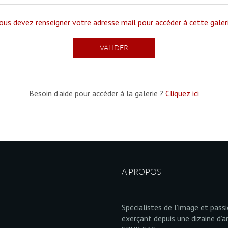
ous devez renseigner votre adresse mail pour accéder à cette galer
Besoin d'aide pour accèder à la galerie ?
Cliquez ici
A PROPOS
Spécialistes
de l’image et
pass
exerçant depuis une dizaine d’a