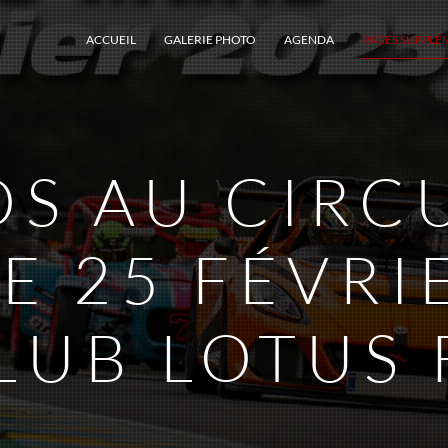
ACCUEIL
GALERIE PHOTO
AGENDA
PAGES SUPPLÉ
S AU CIRC
E 25 FÉVRI
LUB LOTUS