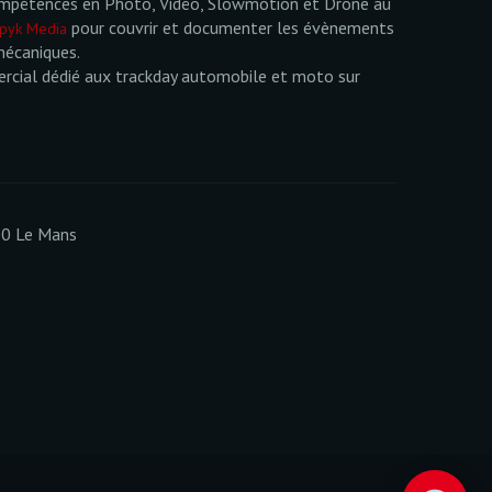
mpétences en Photo, Vidéo, Slowmotion et Drone au
pour couvrir et documenter les évènements
pyk Media
mécaniques.
cial dédié aux trackday automobile et moto sur
00 Le Mans