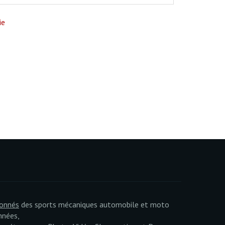
ie
ionnés
des sports mécaniques automobile et moto
nnées,