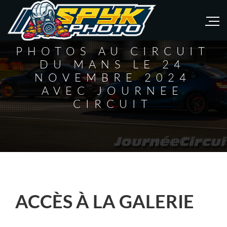
PHOTOS AU CIRCUIT
DU MANS LE 24
NOVEMBRE 2024
AVEC JOURNEE
CIRCUIT
ACCÈS À LA GALERIE