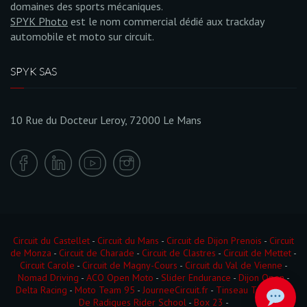
domaines des sports mécaniques.
SPYK Photo
est le nom commercial dédié aux trackday
automobile et moto sur circuit.
SPYK SAS
10 Rue du Docteur Leroy, 72000 Le Mans
Circuit du Castellet
-
Circuit du Mans
-
Circuit de Dijon Prenois
-
Circuit
de Monza
-
Circuit de Charade
-
Circuit de Clastres
-
Circuit de Mettet
-
Circuit Carole
-
Circuit de Magny-Cours
-
Circuit du Val de Vienne
-
Nomad Driving
-
ACO Open Moto
-
Slider Endurance
-
Dijon Open
-
Delta Racing
-
Moto Team 95
-
JourneeCircuit.fr
-
Tinseau Test Day
-
De Radigues Rider School
-
Box 23
-