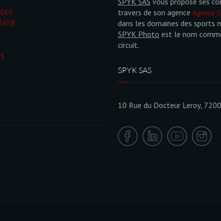
SPYK SAS
vous propose ses co
travers de son agence
NDES
Agence S
dans les domaines des sports 
ÉATIF
SPYK Photo
est le nom commer
circuit.
ÉS
SPYK SAS
10 Rue du Docteur Leroy, 720