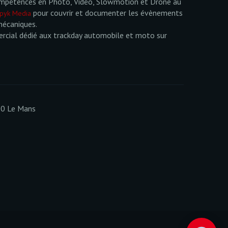
mpétences en Photo, Vidéo, Slowmotion et Drone au
pour couvrir et documenter les évènements
pyk Media
mécaniques.
cial dédié aux trackday automobile et moto sur
00 Le Mans