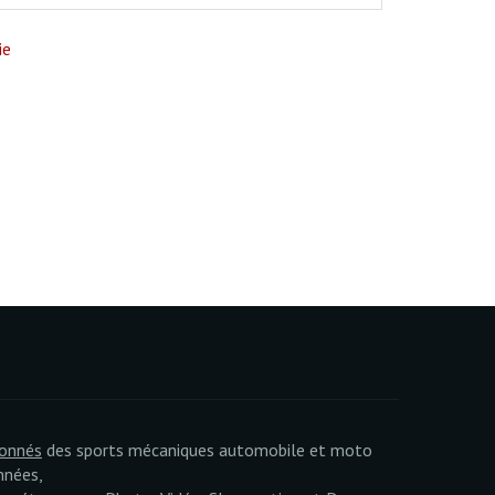
ie
ionnés
des sports mécaniques automobile et moto
nnées,