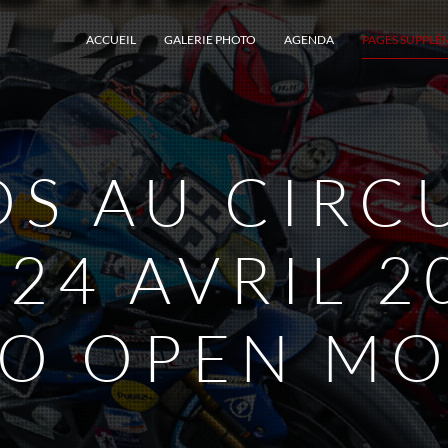
ACCUEIL
GALERIE PHOTO
AGENDA
PAGES SUPPLÉ
S AU CIRC
 24 AVRIL 2
O OPEN M