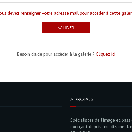
ous devez renseigner votre adresse mail pour accéder à cette galer
Besoin d'aide pour accèder à la galerie ?
Cliquez ici
A PROPOS
Spécialistes
de l’image et
pass
exerçant depuis une dizaine d’a