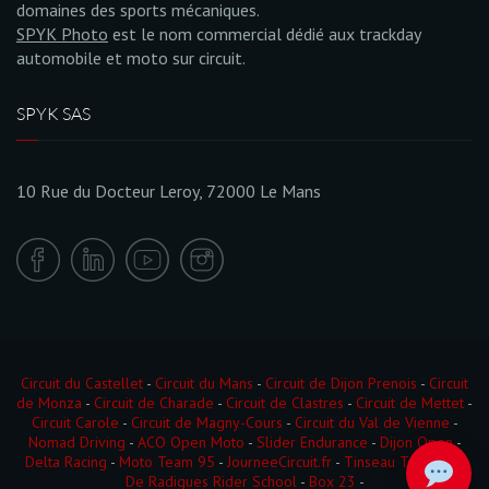
domaines des sports mécaniques.
SPYK Photo
est le nom commercial dédié aux trackday
automobile et moto sur circuit.
SPYK SAS
10 Rue du Docteur Leroy, 72000 Le Mans
Circuit du Castellet
-
Circuit du Mans
-
Circuit de Dijon Prenois
-
Circuit
de Monza
-
Circuit de Charade
-
Circuit de Clastres
-
Circuit de Mettet
-
Circuit Carole
-
Circuit de Magny-Cours
-
Circuit du Val de Vienne
-
Nomad Driving
-
ACO Open Moto
-
Slider Endurance
-
Dijon Open
-
Delta Racing
-
Moto Team 95
-
JourneeCircuit.fr
-
Tinseau Test Day
-
De Radigues Rider School
-
Box 23
-