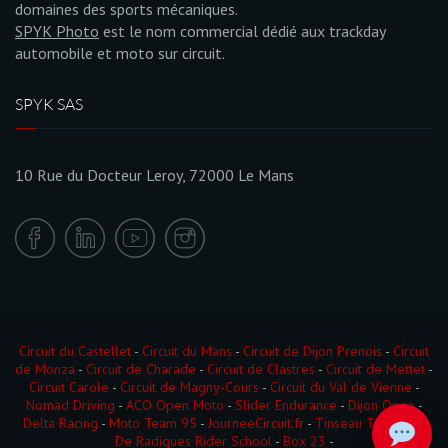
domaines des sports mécaniques.
SPYK Photo
est le nom commercial dédié aux trackday
automobile et moto sur circuit.
SPYK SAS
10 Rue du Docteur Leroy, 72000 Le Mans
Circuit du Castellet
-
Circuit du Mans
-
Circuit de Dijon Prenois
-
Circuit
de Monza
-
Circuit de Charade
-
Circuit de Clastres
-
Circuit de Mettet
-
Circuit Carole
-
Circuit de Magny-Cours
-
Circuit du Val de Vienne
-
Nomad Driving
-
ACO Open Moto
-
Slider Endurance
-
Dijon Open
-
Delta Racing
-
Moto Team 95
-
JourneeCircuit.fr
-
Tinseau Test Day
-
De Radigues Rider School
-
Box 23
-