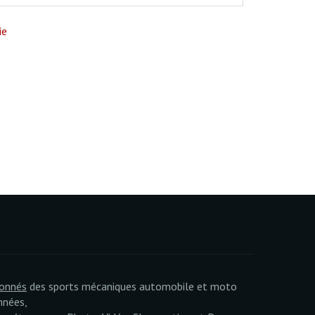
ie
ionnés
des sports mécaniques automobile et moto
nnées,