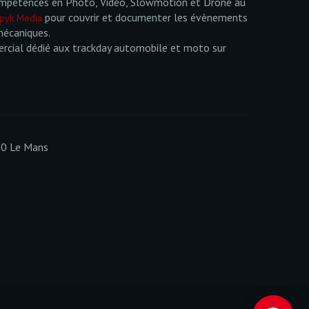
mpétences en Photo, Vidéo, Slowmotion et Drone au
pour couvrir et documenter les évènements
pyk Media
mécaniques.
cial dédié aux trackday automobile et moto sur
00 Le Mans