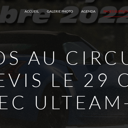
ACCUEIL
GALERIE PHOTO
AGENDA
PAGES SUPPLÉ
S AU CIRC
EVIS LE 29
VEC ULTEAM