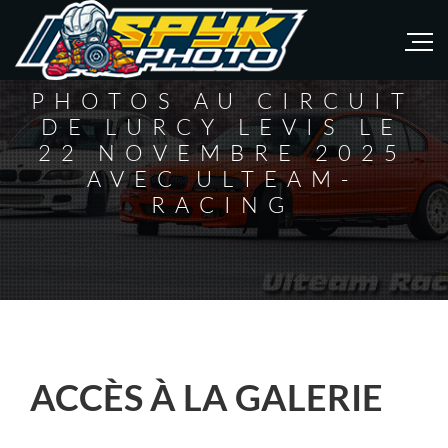
PHOTOS AU CIRCUIT
DE LURCY LEVIS LE
22 NOVEMBRE 2025
AVEC ULTEAM-
RACING
ACCÈS À LA GALERIE