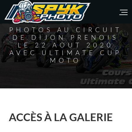
PHOTOS AU CIRCUIT
DE DIJON PRENOIS
LE 22 AOUT 2020
AVEC ULTIMATE CUP
MOTO
ACCÈS À LA GALERIE