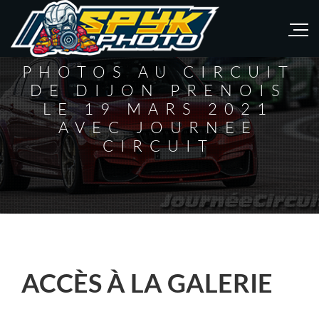
PHOTOS AU CIRCUIT
DE DIJON PRENOIS
LE 19 MARS 2021
AVEC JOURNEE
CIRCUIT
ACCÈS À LA GALERIE