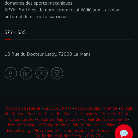
domaines des sports mécaniques.
SPYK Photo
est le nom commercial dédié aux trackday
automobile et moto sur circuit.
SPYK SAS
10 Rue du Docteur Leroy, 72000 Le Mans
Circuit du Castellet
-
Circuit du Mans
-
Circuit de Dijon Prenois
-
Circuit
de Monza
-
Circuit de Charade
-
Circuit de Clastres
-
Circuit de Mettet
-
Circuit Carole
-
Circuit de Magny-Cours
-
Circuit du Val de Vienne
-
Nomad Driving
-
ACO Open Moto
-
Slider Endurance
-
Dijon Open
-
Delta Racing
-
Moto Team 95
-
JourneeCircuit.fr
-
Tinseau Test Day
-
De Radigues Rider School
-
Box 23
-