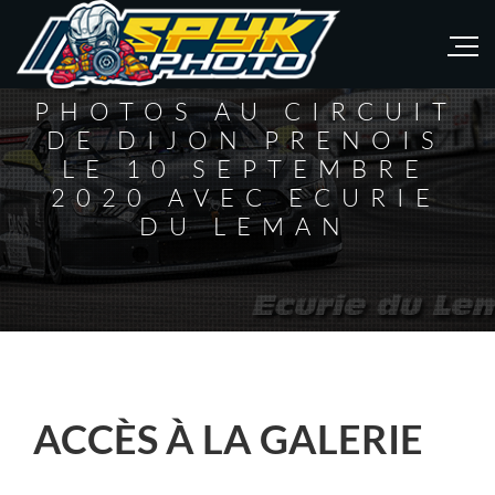
PHOTOS AU CIRCUIT
DE DIJON PRENOIS
LE 10 SEPTEMBRE
2020 AVEC ECURIE
DU LEMAN
ACCÈS À LA GALERIE