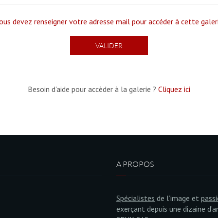
ous devez renseigner votre adresse mail pour accéder à cette galer
Besoin d'aide pour accèder à la galerie ?
Cliquez ici
A PROPOS
Spécialistes
de l’image et
pass
exerçant depuis une dizaine d’a