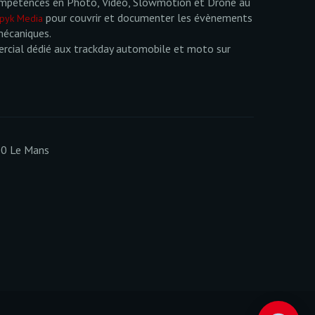
mpétences en Photo, Vidéo, Slowmotion et Drone au
pour couvrir et documenter les évènements
pyk Media
mécaniques.
cial dédié aux trackday automobile et moto sur
00 Le Mans