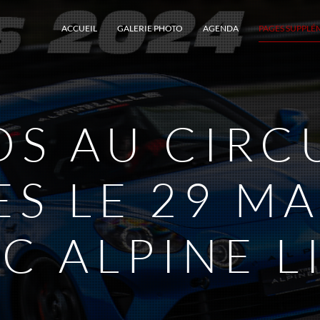
ACCUEIL
GALERIE PHOTO
AGENDA
PAGES SUPPLÉ
S AU CIRC
S LE 29 MA
C ALPINE L