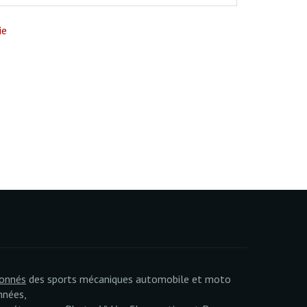
ie
ionnés
des sports mécaniques automobile et moto
nnées,