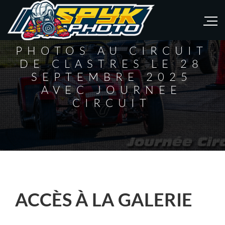
PHOTOS AU CIRCUIT
DE CLASTRES LE 28
SEPTEMBRE 2025
AVEC JOURNEE
CIRCUIT
ACCÈS À LA GALERIE