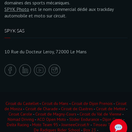
domaines des sports mécaniques.
SPYK Photo
est le nom commercial dédié aux trackday
automobile et moto sur circuit.
SPYK SAS
10 Rue du Docteur Leroy, 72000 Le Mans
Circuit du Castellet
-
Circuit du Mans
-
Circuit de Dijon Prenois
-
Circuit
de Monza
-
Circuit de Charade
-
Circuit de Clastres
-
Circuit de Mettet
-
Circuit Carole
-
Circuit de Magny-Cours
-
Circuit du Val de Vienne
-
Nomad Driving
-
ACO Open Moto
-
Slider Endurance
-
Dijon Open
-
Delta Racing
-
Moto Team 95
-
JourneeCircuit.fr
-
Tinseau Test Day
-
De Radigues Rider School
-
Box 23
-