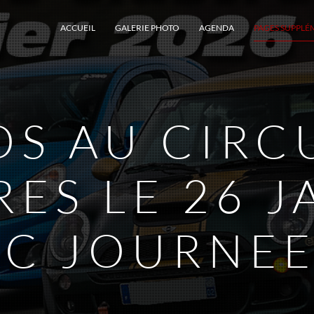
ACCUEIL
GALERIE PHOTO
AGENDA
PAGES SUPPLÉ
S AU CIRC
RES LE 26 J
EC JOURNEE