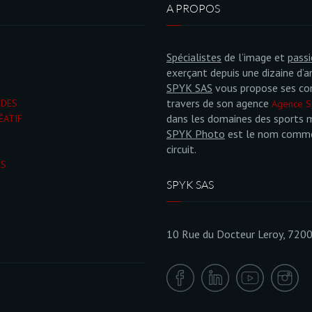
A PROPOS
Spécialistes
de l’image et
pass
exerçant depuis une dizaine d’a
SPYK SAS
vous propose ses co
travers de son agence
NDES
Agence S
dans les domaines des sports 
ÉATIF
SPYK Photo
est le nom commer
circuit.
ÉS
SPYK SAS
10 Rue du Docteur Leroy, 720