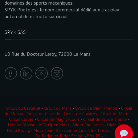
domaines des sports mécaniques.
SPYK Photo
est le nom commercial dédié aux trackday
automobile et moto sur circuit.
SPYK SAS
10 Rue du Docteur Leroy, 72000 Le Mans
Circuit du Castellet
-
Circuit du Mans
-
Circuit de Dijon Prenois
-
Circuit
de Monza
-
Circuit de Charade
-
Circuit de Clastres
-
Circuit de Mettet
-
Circuit Carole
-
Circuit de Magny-Cours
-
Circuit du Val de Vienne
-
Nomad Driving
-
ACO Open Moto
-
Slider Endurance
-
Dijon Open
-
Delta Racing
-
Moto Team 95
-
JourneeCircuit.fr
-
Tinseau Test Day
-
De Radigues Rider School
-
Box 23
-