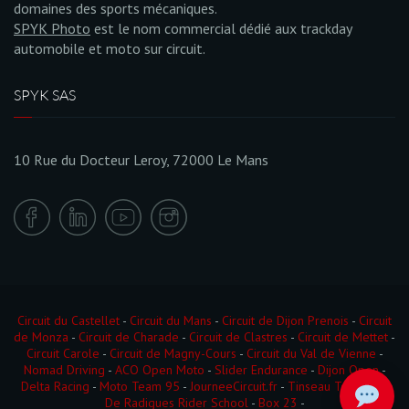
domaines des sports mécaniques.
SPYK Photo
est le nom commercial dédié aux trackday
automobile et moto sur circuit.
SPYK SAS
10 Rue du Docteur Leroy, 72000 Le Mans
Circuit du Castellet
-
Circuit du Mans
-
Circuit de Dijon Prenois
-
Circuit
de Monza
-
Circuit de Charade
-
Circuit de Clastres
-
Circuit de Mettet
-
Circuit Carole
-
Circuit de Magny-Cours
-
Circuit du Val de Vienne
-
Nomad Driving
-
ACO Open Moto
-
Slider Endurance
-
Dijon Open
-
Delta Racing
-
Moto Team 95
-
JourneeCircuit.fr
-
Tinseau Test Day
-
De Radigues Rider School
-
Box 23
-