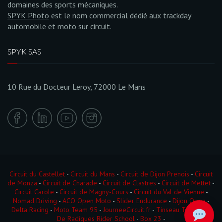
domaines des sports mécaniques.
SPYK Photo
est le nom commercial dédié aux trackday
automobile et moto sur circuit.
SPYK SAS
10 Rue du Docteur Leroy, 72000 Le Mans
Circuit du Castellet
-
Circuit du Mans
-
Circuit de Dijon Prenois
-
Circuit
de Monza
-
Circuit de Charade
-
Circuit de Clastres
-
Circuit de Mettet
-
Circuit Carole
-
Circuit de Magny-Cours
-
Circuit du Val de Vienne
-
Nomad Driving
-
ACO Open Moto
-
Slider Endurance
-
Dijon Open
-
Delta Racing
-
Moto Team 95
-
JourneeCircuit.fr
-
Tinseau Test Day
-
De Radigues Rider School
-
Box 23
-