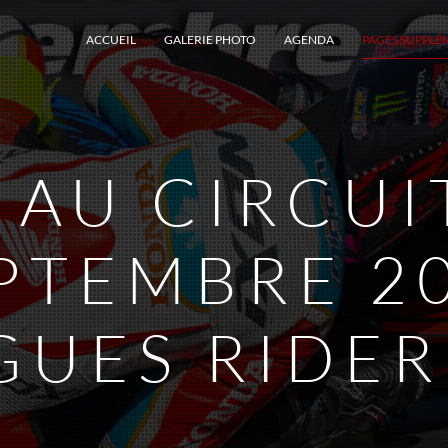
ACCUEIL
GALERIE PHOTO
AGENDA
PAGES SUPPLÉ
AU CIRCUIT
EPTEMBRE 2
GUES RIDE