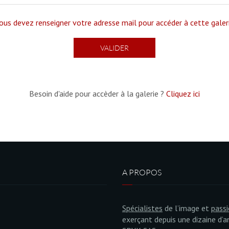
ous devez renseigner votre adresse mail pour accéder à cette galer
Besoin d'aide pour accèder à la galerie ?
Cliquez ici
A PROPOS
Spécialistes
de l’image et
pass
exerçant depuis une dizaine d’a