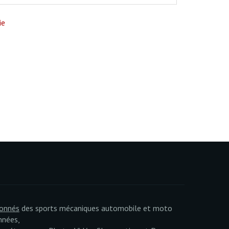
ie
ionnés
des sports mécaniques automobile et moto
nnées,