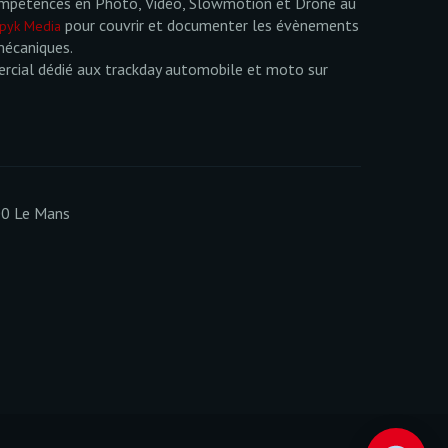
mpétences en Photo, Vidéo, Slowmotion et Drone au
pour couvrir et documenter les évènements
pyk Media
mécaniques.
cial dédié aux trackday automobile et moto sur
00 Le Mans