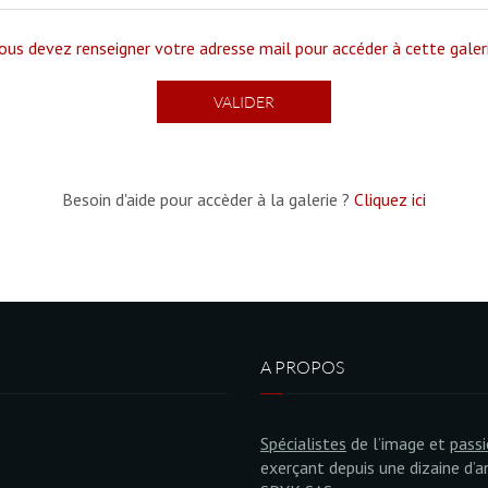
ous devez renseigner votre adresse mail pour accéder à cette galer
Besoin d'aide pour accèder à la galerie ?
Cliquez ici
A PROPOS
Spécialistes
de l’image et
pass
exerçant depuis une dizaine d’a