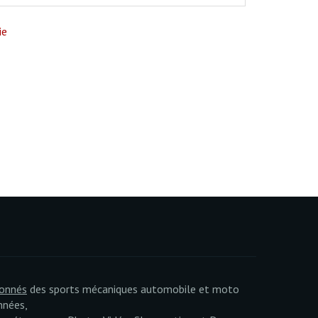
ie
ionnés
des sports mécaniques automobile et moto
nnées,