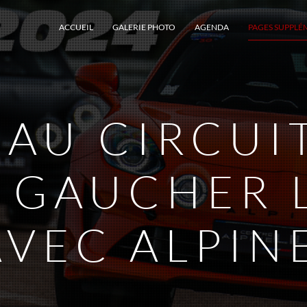
ACCUEIL
GALERIE PHOTO
AGENDA
PAGES SUPPLÉ
AU CIRCUI
 GAUCHER L
AVEC ALPINE