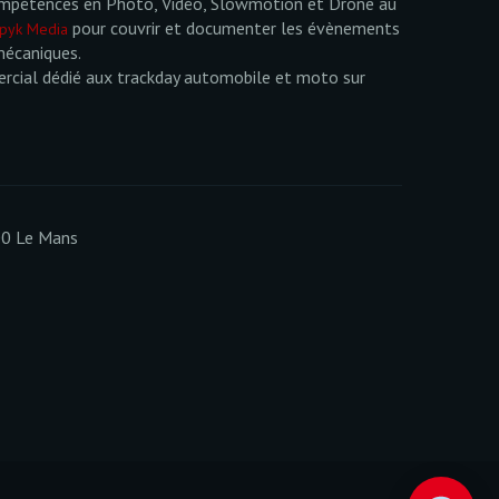
mpétences en Photo, Vidéo, Slowmotion et Drone au
pour couvrir et documenter les évènements
pyk Media
mécaniques.
cial dédié aux trackday automobile et moto sur
00 Le Mans