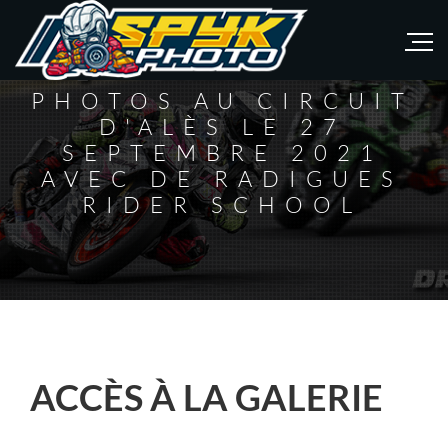
PHOTOS AU CIRCUIT
D'ALÈS LE 27
SEPTEMBRE 2021
AVEC DE RADIGUES
RIDER SCHOOL
ACCÈS À LA GALERIE