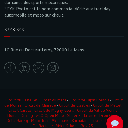
domaines des sports mécaniques.
SPYK Photo
est le nom commercial dédié aux trackday
automobile et moto sur circuit.
SPYK SAS
10 Rue du Docteur Leroy, 72000 Le Mans
Circuit du Castellet
-
Circuit du Mans
-
Circuit de Dijon Prenois
-
Circuit
de Monza
-
Circuit de Charade
-
Circuit de Clastres
-
Circuit de Mettet
-
Circuit Carole
-
Circuit de Magny-Cours
-
Circuit du Val de Vienne
-
Nomad Driving
-
ACO Open Moto
-
Slider Endurance
-
Dijon Open
-
Delta Racing
-
Moto Team 95
-
JourneeCircuit.fr
-
Tinseau Test Day
-
De Radigues Rider School
-
Box 23
-